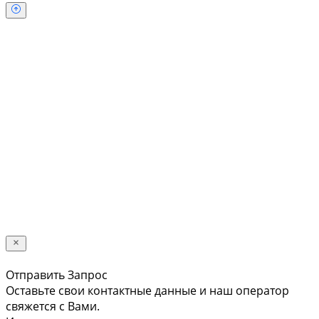
Обратный звонок
Оставьте свои контактные данные и наш оператор
свяжется с Вами.
Имя:
*
Телефон:
*
Я даю свое согласие на обработку
персональных данных в соответствии с
Политикой конфиденциальности *
Отправить
Отправить Запрос
Оставьте свои контактные данные и наш оператор
свяжется с Вами.