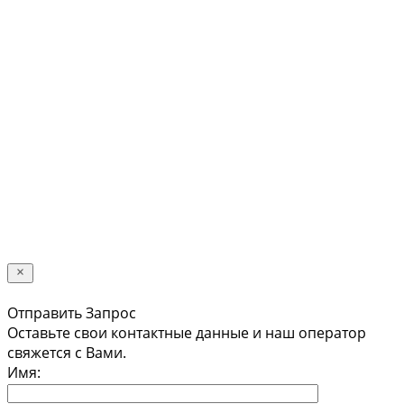
Обратный звонок
Оставьте свои контактные данные и наш оператор
свяжется с Вами.
Имя:
*
Телефон:
*
Я даю свое согласие на обработку
персональных данных в соответствии с
Политикой конфиденциальности *
Отправить
Отправить Запрос
Оставьте свои контактные данные и наш оператор
свяжется с Вами.
Имя: