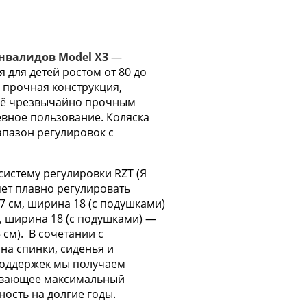
инвалидов Model X3
—
 для детей ростом от 80 до
ё прочная конструкция,
 её чрезвычайно прочным
евное пользование. Коляска
апазон регулировок с
истему регулировки RZT (Я
яет плавно регулировать
7 см, ширина 18 (с подушками)
см, ширина 18 (с подушками) —
5 см). В сочетании с
на спинки, сиденья и
поддержек мы получаем
ивающее максимальный
ость на долгие годы.