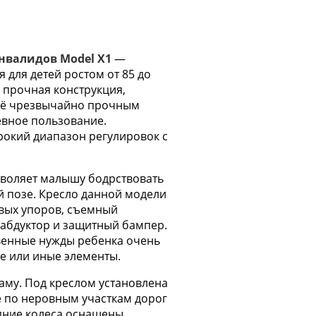
инвалидов Model X1
—
 для детей ростом от 85 до
ё прочная конструкция,
 её чрезвычайно прочным
евное пользование.
рокий диапазон регулировок с
воляет малышу бодрствовать
й позе. Кресло данной модели
овых упоров, съемный
абдуктор и защитный бампер.
венные нужды ребенка очень
те или иные элементы.
аму. Под креслом установлена
е по неровным участкам дорог
адние колеса оснащены